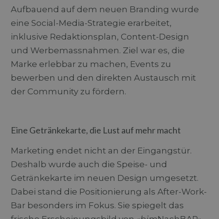
Anbieter
/
Name
Ablaufdatum
Beschreibung
Aufbauend auf dem neuen Branding wurde
_cfuvid
.durchblick-
Sitzung
Dieses Cookie wird
Domäne
marketing.ch
verwendet, um
Anbieter
/
eine Social-Media-Strategie erarbeitet,
Name
Ablaufdatum
Beschreibung
Benutzer über
_ga
1 Jahr 1
Dieser Cookie-
Google
Domäne
Google-Datenschutzerklärung
Sitzungen hinweg
Monat
Name ist mit
LLC
inklusive Redaktionsplan, Content-Design
zu verfolgen, um
.durchblick-
Google Univers
_gcl_au
2 Monate 4
Dieses Cookie
Google LLC
die
marketing.ch
Analytics
.durchblick-
Wochen
wird von
und Werbemassnahmen. Ziel war es, die
Benutzererfahrung
verknüpft. Dies
marketing.ch
Doubleclick
zu optimieren,
eine wichtige
gesetzt und
Marke erlebbar zu machen, Events zu
indem die
Aktualisierung
enthält
Sitzungskonsistenz
am häufigsten
Informationen
bewerben und den direkten Austausch mit
beibehalten und
verwendeten
darüber, wie
personalisierte
Analysedienste
der
der Community zu fördern.
Dienste
von Google.
Endbenutzer
bereitgestellt
Dieses Cookie
die Website
werden.
wird verwende
nutzt, sowie
um eindeutige
über Werbung,
Benutzer zu
die der
Eine Getränkekarte, die Lust auf mehr macht
unterscheiden,
Endbenutzer
indem eine
möglicherweise
zufällig generie
vor dem
Nummer als
Marketing endet nicht an der Eingangstür.
Besuch dieser
Client-ID
Website
zugewiesen wi
Deshalb wurde auch die Speise- und
gesehen hat.
Es ist in jeder
Seitenanforde
Getränkekarte im neuen Design umgesetzt.
IDE
1 Jahr
Dieses Cookie
Google LLC
auf einer Site
.doubleclick.net
wird von
enthalten und
Dabei stand die Positionierung als After-Work-
Doubleclick
wird zur
gesetzt und
Berechnung v
Bar besonders im Fokus. Sie spiegelt das
enthält
Besucher-,
Informationen
Sitzungs- und