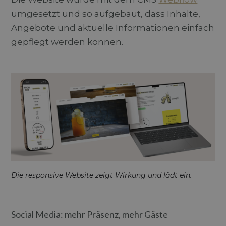
Targeting
Funktionalität
umgesetzt und so aufgebaut, dass Inhalte,
Unbedingt erforderliche Cookies ermöglichen
Angebote und aktuelle Informationen einfach
wesentliche Kernfunktionen der Website wie die
gepflegt werden können.
Benutzeranmeldung und die Kontoverwaltung.
Ohne die unbedingt erforderlichen Cookies kann
die Website nicht ordnungsgemäss verwendet
werden.
Anbieter
/
Name
Ablaufdatum
Beschr
Domäne
CookieScriptConsent
4 Wochen 2
Dieses
CookieScript
www.durchblick-
Tage
Cookie
marketing.ch
verwen
Einwill
für Be
speiche
Banner
Script
ordnu
funktio
Die responsive Website zeigt Wirkung und lädt ein.
Social Media: mehr Präsenz, mehr Gäste
Anbieter
/
Name
Ablaufdatum
Beschreibung
Domäne