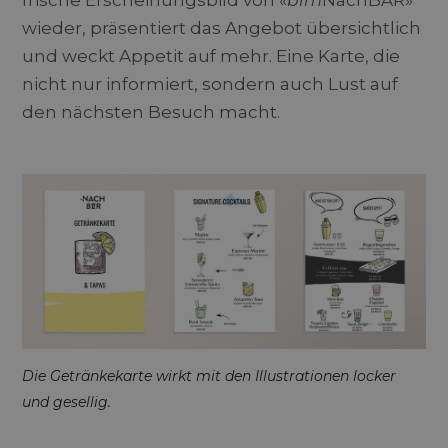
frische Erscheinungsbild von «
bim
NachBAR»
darüber, wie
Kampagnenda
der
für die Site-
wieder, präsentiert das Angebot übersichtlich
Endbenutzer
Analysebericht
die Website
verwendet.
und weckt Appetit auf mehr. Eine Karte, die
nutzt, sowie
über Werbung,
nicht nur informiert, sondern auch Lust auf
_ga_C85TTV1WRC
.durchblick-
1 Jahr 1
Dieses Cookie
die der
marketing.ch
Monat
wird von Goog
Endbenutzer
den nächsten Besuch macht.
Analytics
möglicherweise
verwendet, u
vor dem
den Sitzungsst
Besuch dieser
beizubehalten.
Website
gesehen hat.
Die Getränkekarte wirkt mit den Illustrationen locker
und gesellig.