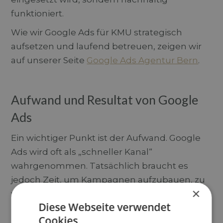
funktioniert.
Wie wir Google Ads für KMU strategisch
aufsetzen und laufend betreuen, zeigen wir
auf unserer Seite
Google Ads Agentur Bern
.
Aufwand und Resultat von Google
Ads
Ein wichtiger Punkt ist der Aufwand. Google
Ads wird oft als „schneller Kanal“
wahrgenommen. Tatsächlich braucht es
jedoch Zeit, um Kampagnen aufzubauen, zu
×
verstehen und laufend zu optimieren.
Diese Webseite verwendet
Während interne Lösungen oft zeitintensiv
Cookies.