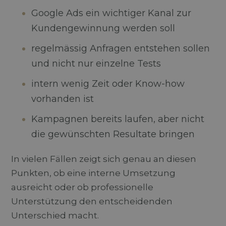
Google Ads ein wichtiger Kanal zur
Kundengewinnung werden soll
Unbedingt erforderlich
Performance
regelmässig Anfragen entstehen sollen
Targeting
Funktionalität
und nicht nur einzelne Tests
Unbedingt erforderliche Cookies ermöglichen
intern wenig Zeit oder Know-how
wesentliche Kernfunktionen der Website wie die
Benutzeranmeldung und die Kontoverwaltung.
vorhanden ist
Ohne die unbedingt erforderlichen Cookies kann
die Website nicht ordnungsgemäss verwendet
werden.
Kampagnen bereits laufen, aber nicht
Anbieter
/
die gewünschten Resultate bringen
Name
Ablaufdatum
Beschr
Domäne
CookieScriptConsent
4 Wochen 2
Dieses
CookieScript
In vielen Fällen zeigt sich genau an diesen
www.durchblick-
Tage
Cookie
marketing.ch
verwen
Punkten, ob eine interne Umsetzung
Einwill
für Be
ausreicht oder ob professionelle
speiche
Banner
Unterstützung den entscheidenden
Script
ordnu
Unterschied macht.
funktio