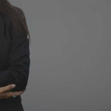
Wir entwick
Wir arbeite
Wir erstell
Ihre Zielgr
Wir berücks