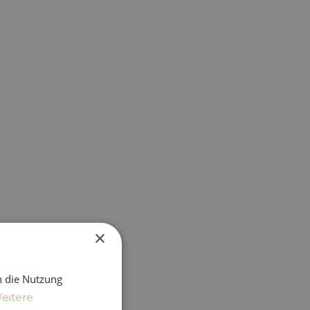
ng & Pflege
×
h die Nutzung
marketing
eitere