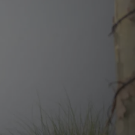
eln die Seitenstruktur
n uns in Ihr Angebot ein
en die passenden Website-Texte für
uppen
ichtigen Verständlichkeit,