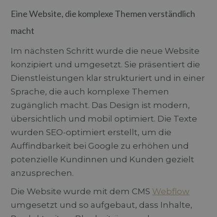
Endbenutzer
Analysebericht
die Website
verwendet.
Eine Website, die komplexe Themen verständlich
nutzt, sowie
über Werbung,
_ga_C85TTV1WRC
.durchblick-
1 Jahr 1
Dieses Cookie
die der
macht
marketing.ch
Monat
wird von Goog
Endbenutzer
Analytics
möglicherweise
verwendet, u
vor dem
Im nächsten Schritt wurde die neue Website
den Sitzungsst
Besuch dieser
beizubehalten.
Website
konzipiert und umgesetzt. Sie präsentiert die
gesehen hat.
Dienstleistungen klar strukturiert und in einer
Sprache, die auch komplexe Themen
zugänglich macht. Das Design ist modern,
übersichtlich und mobil optimiert. Die Texte
wurden SEO-optimiert erstellt, um die
Auffindbarkeit bei Google zu erhöhen und
potenzielle Kundinnen und Kunden gezielt
anzusprechen.
Die Website wurde mit dem CMS
Webflow
umgesetzt und so aufgebaut, dass Inhalte,