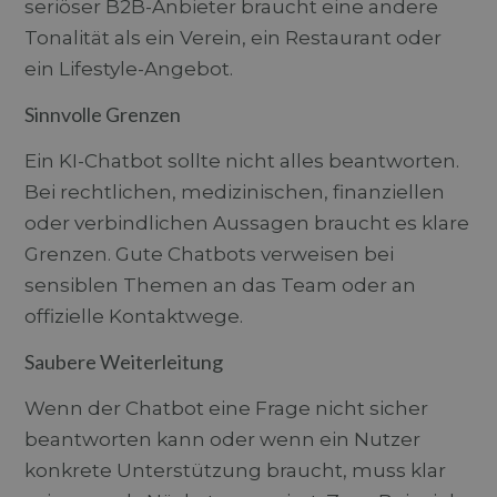
Kampagnenda
seriöser B2B-Anbieter braucht eine andere
der
für die Site-
Endbenutzer
Analysebericht
Tonalität als ein Verein, ein Restaurant oder
die Website
verwendet.
nutzt, sowie
ein Lifestyle-Angebot.
über Werbung,
_ga_C85TTV1WRC
.durchblick-
1 Jahr 1
Dieses Cookie
die der
marketing.ch
Monat
wird von Goog
Endbenutzer
Sinnvolle Grenzen
Analytics
möglicherweise
verwendet, u
vor dem
den Sitzungsst
Besuch dieser
beizubehalten.
Ein KI-Chatbot sollte nicht alles beantworten.
Website
gesehen hat.
Bei rechtlichen, medizinischen, finanziellen
oder verbindlichen Aussagen braucht es klare
Grenzen. Gute Chatbots verweisen bei
sensiblen Themen an das Team oder an
offizielle Kontaktwege.
Saubere Weiterleitung
Wenn der Chatbot eine Frage nicht sicher
beantworten kann oder wenn ein Nutzer
konkrete Unterstützung braucht, muss klar