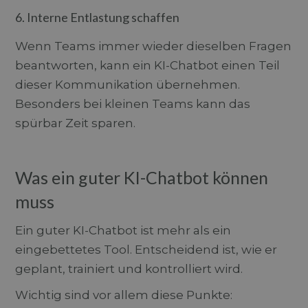
Targeting
Funktionalität
6. Interne Entlastung schaffen
Unbedingt erforderliche Cookies ermöglichen
wesentliche Kernfunktionen der Website wie die
Wenn Teams immer wieder dieselben Fragen
Benutzeranmeldung und die Kontoverwaltung.
Ohne die unbedingt erforderlichen Cookies kann
beantworten, kann ein KI-Chatbot einen Teil
die Website nicht ordnungsgemäss verwendet
dieser Kommunikation übernehmen.
werden.
Besonders bei kleinen Teams kann das
Anbieter
/
Name
Ablaufdatum
Beschr
Domäne
spürbar Zeit sparen.
CookieScriptConsent
4 Wochen 2
Dieses
CookieScript
www.durchblick-
Tage
Cookie
marketing.ch
verwen
Einwill
Was ein guter KI-Chatbot können
für Be
speiche
Banner
muss
Script
ordnu
funktio
Ein guter KI-Chatbot ist mehr als ein
eingebettetes Tool. Entscheidend ist, wie er
geplant, trainiert und kontrolliert wird.
Anbieter
/
Name
Ablaufdatum
Beschreibung
Wichtig sind vor allem diese Punkte:
Domäne
Anbieter
/