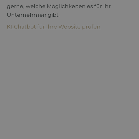
gerne, welche Möglichkeiten es für Ihr
Unternehmen gibt.
KI-Chatbot für Ihre Website prüfen
Ein KI-Chatbot ist ein digitales Dialogsystem,
das Fragen von Website-Besuchern
automatisch beantwortet. Er nutzt
vorbereitete Informationen und kann Nutzer
zu passenden Inhalten,
Kontaktmöglichkeiten oder nächsten